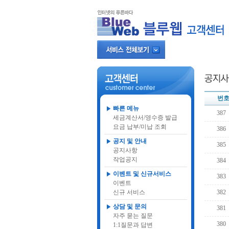
번
빠른 메뉴
387
세금계산서/영수증 발급
요금 납부/미납 조회
386
공지 및 안내
385
공지사항
작업공지
384
이벤트 및 신규서비스
383
이벤트
신규 서비스
382
상담 및 문의
381
자주 묻는 질문
380
1:1질문과 답변