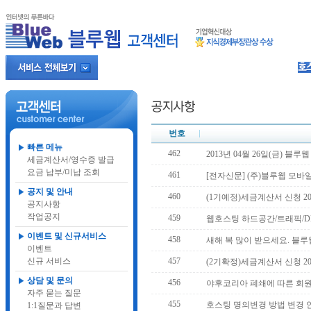
번호
빠른 메뉴
462
2013년 04월 26일(금) 
세금계산서/영수증 발급
요금 납부/미납 조회
461
[전자신문] (주)블루웹 모바
공지 및 안내
460
(1기예정)세금계산서 신청 20
공지사항
작업공지
459
웹호스팅 하드공간/트래픽/D
이벤트 및 신규서비스
458
새해 복 많이 받으세요. 블루
이벤트
신규 서비스
457
(2기확정)세금계산서 신청 20
상담 및 문의
456
야후코리아 폐쇄에 따른 회
자주 묻는 질문
455
호스팅 명의변경 방법 변경 
1:1질문과 답변