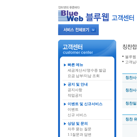
블루웹
고객님께
빠른 메뉴
세금계산서/영수증 발급
요금 납부/미납 조회
칭찬사
공지 및 안내
공지사항
칭찬사
작업공지
칭찬일
이벤트 및 신규서비스
이벤트
신규 서비스
칭찬 
상담 및 문의
자주 묻는 질문
1:1질문과 답변